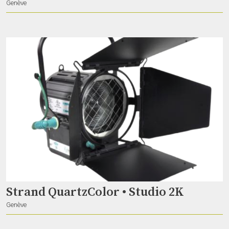
Genève
Espace « spectaculaire » !
Residence Sev52
Lausanne
Gradin modulaire, jauge 108 places
naphtaline.
Strand QuartzColor • Studio 2K
Lausanne
Genève