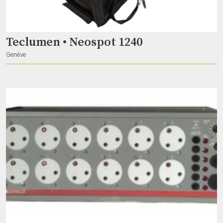
Teclumen • Neospot 1240
Pendrillon noir 2m x 3m
Genève
rhynst
Meyrin
Gorilla Sand Bag XL
rhynst
Meyrin