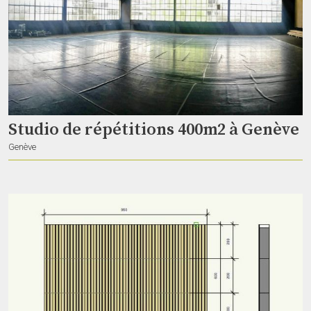
Pieds de hauts parleurs
Deborah28
Vevey
Studio de répétitions 400m2 à Genève
Genève
Hauts parleurs avec pieds
Deborah28
Vevey