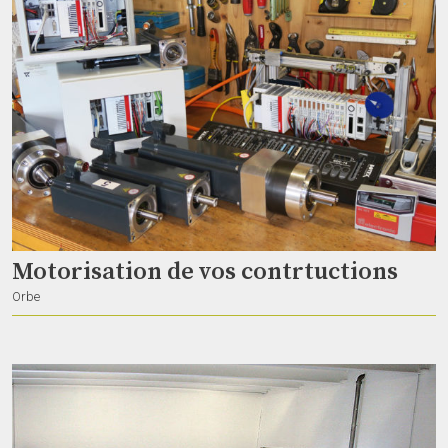
Multicore 30m – 16in/8out
lud.monnard@gmail.com
Gland
Motorisation de vos contrtuctions
Orbe
Allen & Heath SQ5
lud.monnard@gmail.com
Gland