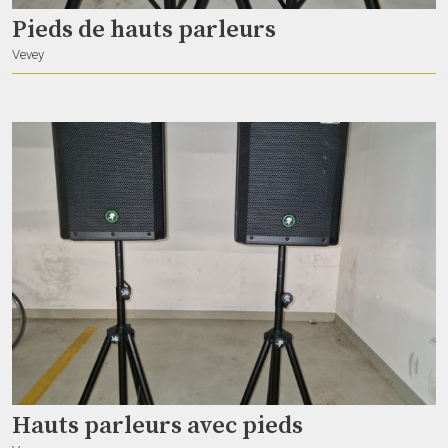
Pieds de hauts parleurs
Vevey
Petite scène mobile 20m2
PatrickDizerens
Collombey-Muraz
Gradin Mobile couvert 101 places
PatrickDizerens
Collombey-Muraz
Hauts parleurs avec pieds