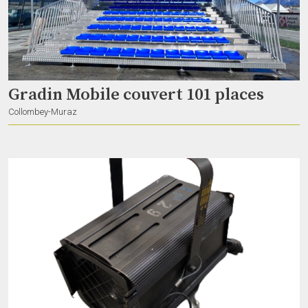
Objet de test
ergopix
Gradin Mobile couvert 101 places
Lausanne
Collombey-Muraz
Tapis de scène caoutchouc
rhynst
Meyrin