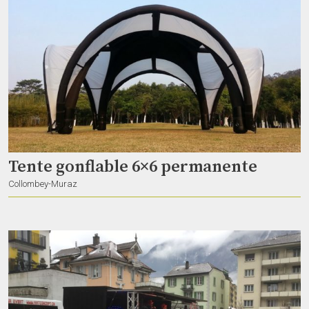
Studio2 – Espace dédié aux arts de la scène
Nanoushka
Lausanne
Tente gonflable 6×6 permanente
Collombey-Muraz
Web presenter HD
Studio corium
Boudry