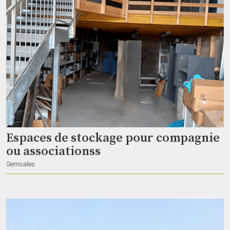
Chromlech • Jarag-5
dave_on_stage
Genève
Espaces de stockage pour compagnie
ou associationss
Motorisation de vos contrtuctions
Semsales
tkalten
Orbe