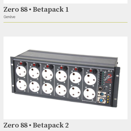
Zero 88 • Betapack 1
Genève
Talkie Walkie Motorola TLKR T82 Extreme
rhynst
Meyrin
Régie audio numérique
Megaphone
Aubonne
Zero 88 • Betapack 2