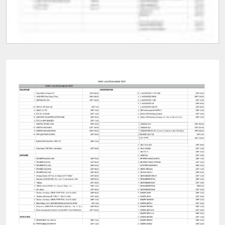
Tarifs Location matériel Bikini Test
Bikini Test
La Chaux-de-Fonds