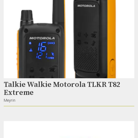
25 Moving lights
Philumen
Genève
Talkie Walkie Motorola TLKR T82
Extreme
Meyrin