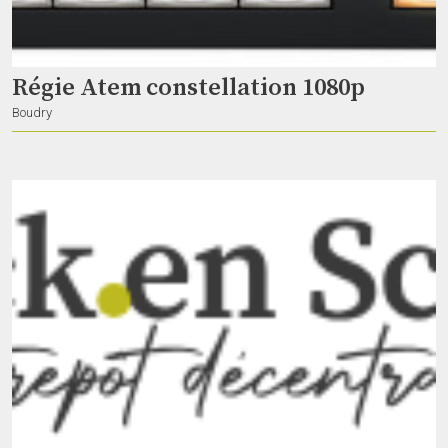
Régie Atem constellation 1080p
Boudry
Espace collaboratif
Artos
Bussigny
Rideau de scène paillettes dorées
emilieblaser
Val-de-Travers