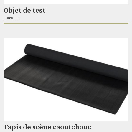
Objet de test
Lausanne
Régie audio numérique Yamaha
Megaphone
Aubonne
Régie audio numérique Soundcraft
Megaphone
Tapis de scène caoutchouc
Aubonne