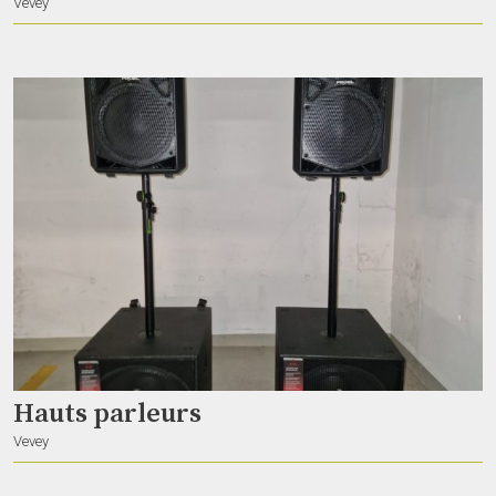
Vevey
Teclumen • Neospot 1240
dave_on_stage
Genève
Zero 88 • Betapack 1
dave_on_stage
Genève
Hauts parleurs
Vevey