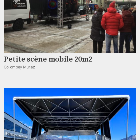
ATEM Mini Extreme ISO
Studio corium
Boudry
Petite scène mobile 20m2
Collombey-Muraz
Régie Atem constellation 1080p
Studio corium
Boudry