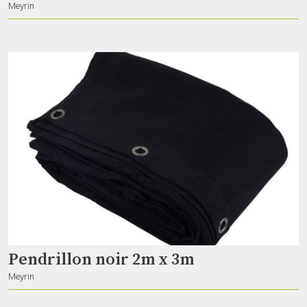
Meyrin
escalier magique
APSARA
Nuvilly
Pendrillon noir 2m x 3m
INSTA 360 X2
Meyrin
Gian
Lausanne