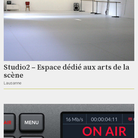
B.BEAT live
Swinka
Gibloux
Studio2 – Espace dédié aux arts de la
scène
Lausanne
Pioneer-cdj-2000
ArtSpace
Genf