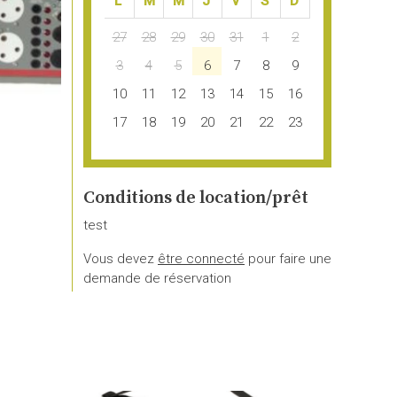
LUN.
MAR.
MER.
JEU.
VEN.
SAM.
DIM.
27
28
29
30
31
1
2
3
4
5
6
7
8
9
10
11
12
13
14
15
16
17
18
19
20
21
22
23
24
25
26
27
28
29
30
31
1
2
3
4
5
6
Conditions de location/prêt
test
Vous devez
être connecté
pour faire une
demande de réservation