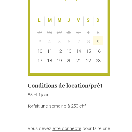
LUN.
MAR.
MER.
JEU.
VEN.
SAM.
DIM.
27
28
29
30
31
1
2
3
4
5
6
7
8
9
10
11
12
13
14
15
16
17
18
19
20
21
22
23
24
25
26
27
28
29
30
31
1
2
3
4
5
6
Conditions de location/prêt
85 chf jour
forfait une semaine à 250 chf
Vous devez
être connecté
pour faire une