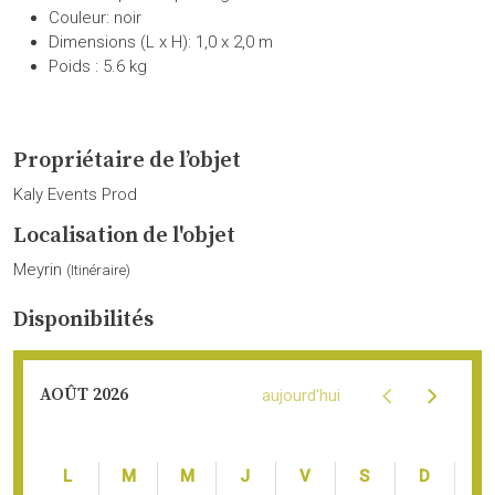
Couleur: noir
Dimensions (L x H): 1,0 x 2,0 m
Poids : 5.6 kg
Propriétaire de l’objet
Kaly Events Prod
Localisation de l'objet
Meyrin
(
Itinéraire
)
Disponibilités
AOÛT 2026
aujourd'hui
LUN.
MAR.
MER.
JEU.
VEN.
SAM.
DIM.