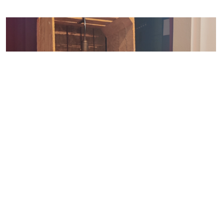
Décorations lumineuses de scène
Meyrin