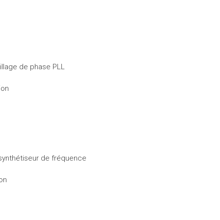
illage de phase PLL
ion
 synthétiseur de fréquence
ion