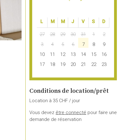
LUN.
MAR.
MER.
JEU.
VEN.
SAM.
DIM.
27
28
29
30
31
1
2
3
4
5
6
7
8
9
10
11
12
13
14
15
16
17
18
19
20
21
22
23
24
25
26
27
28
29
30
31
1
2
3
4
5
6
Conditions de location/prêt
Location à 35 CHF / jour
Vous devez
être connecté
pour faire une
demande de réservation