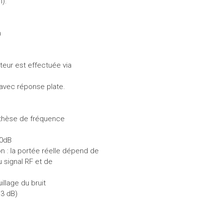
).
n
tteur est effectuée via
avec réponse plate.
ynthèse de fréquence
80dB
ion : la portée réelle dépend de
u signal RF et de
illage du bruit
 3 dB)