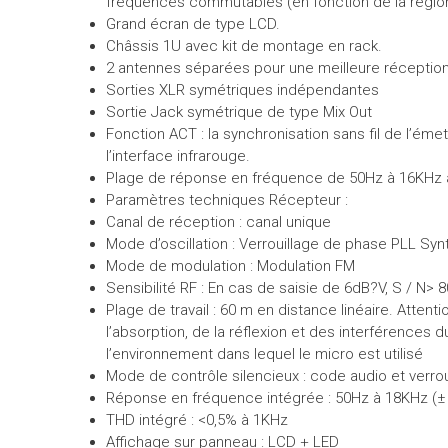
fréquences commutables (en fonction de la région
Grand écran de type LCD.
Châssis 1U avec kit de montage en rack.
2 antennes séparées pour une meilleure réceptio
Sorties XLR symétriques indépendantes
Sortie Jack symétrique de type Mix Out
Fonction ACT : la synchronisation sans fil de l’éme
l’interface infrarouge.
Plage de réponse en fréquence de 50Hz à 16KHz 
Paramètres techniques Récepteur :
Canal de réception : canal unique
Mode d’oscillation : Verrouillage de phase PLL S
Mode de modulation : Modulation FM
Sensibilité RF : En cas de saisie de 6dB?V, S / N> 
Plage de travail : 60 m en distance linéaire. Attent
l’absorption, de la réflexion et des interférences d
l’environnement dans lequel le micro est utilisé
Mode de contrôle silencieux : code audio et verrou
Réponse en fréquence intégrée : 50Hz à 18KHz (±
THD intégré : <0,5% à 1KHz
Affichage sur panneau : LCD + LED