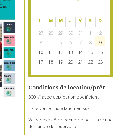
LUN.
MAR.
MER.
JEU.
VEN.
SAM.
DIM.
27
28
29
30
31
1
2
3
4
5
6
7
8
9
10
11
12
13
14
15
16
17
18
19
20
21
22
23
24
25
26
27
28
29
30
31
1
2
3
4
5
6
Conditions de location/prêt
800.-/j avec application coefficient
transport et installation en sus
Vous devez
être connecté
pour faire une
demande de réservation