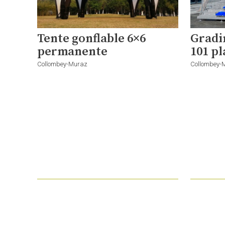
Tente gonflable 6×6
Gradi
permanente
101 pl
Collombey-Muraz
Collombey-